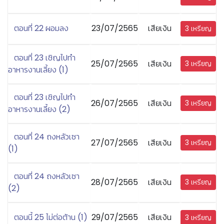
ตอนที่ 22 ผอมลง
23/07/2565
เสียเงิน
3 เหรียญ
ตอนที่ 23 เชิญไปทำ
25/07/2565
เสียเงิน
3 เหรียญ
อาหารงานเลี้ยง (1)
ตอนที่ 23 เชิญไปทำ
26/07/2565
เสียเงิน
3 เหรียญ
อาหารงานเลี้ยง (2)
ตอนที่ 24 ถงหลัวเซา
27/07/2565
เสียเงิน
3 เหรียญ
(1)
ตอนที่ 24 ถงหลัวเซา
28/07/2565
เสียเงิน
3 เหรียญ
(2)
ตอนนี้ 25 ไม่ต่อต้าน (1)
29/07/2565
เสียเงิน
3 เหรียญ