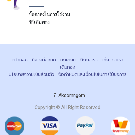
ข้อตกลงในการใช้งาน
วิธีเติมทอง
หน้าหลัก
นิยายทั้งหมด
นักเขียน
ติดต่อเรา
เกี่ยวกับเรา
เติมทอง
นโยบายความเป็นส่วนตัว
ข้อกำหนดและเงื่อนไขในการใช้บริการ
Aksornngern
Copyright © All Right Reserved