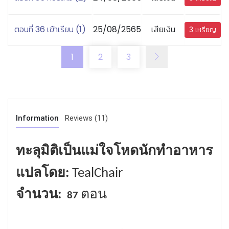
ตอนที่ 36 เข้าเรียน (1)
25/08/2565
เสียเงิน
3 เหรียญ
1
2
3
Information
Reviews (11)
ทะลุมิติเป็นแม่ใจโหดนักทำอาหาร
แปลโดย
:
TealChair
จำนวน
ตอน
:
87