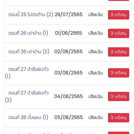
ตอนนี้ 25 ไม่ต่อต้าน (2)
29/07/2565
เสียเงิน
3 เหรียญ
ตอนที่ 26 เช่าบ้าน (1)
01/08/2565
เสียเงิน
3 เหรียญ
ตอนที่ 26 เช่าบ้าน (2)
02/08/2565
เสียเงิน
3 เหรียญ
ตอนที่ 27 ป๋าซือผิงกั่ว
03/08/2565
เสียเงิน
3 เหรียญ
(1)
ตอนที่ 27 ป๋าซือผิงกั่ว
04/08/2565
เสียเงิน
3 เหรียญ
(2)
ตอนที่ 28 ตั้งแผง (1)
05/08/2565
เสียเงิน
3 เหรียญ