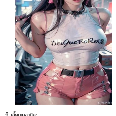
ก็..เจี๊ยบเหงานิคะ