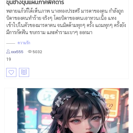
ขุนช้าง​ขุนแผน​ภาค​พิศดาร​
พลายแก้วก็ได้เห็นภาพ นางทองประศรี มารดาของตน กำลังถูก
บิดาของตนทำร้าย จริงๆ โดยบิดาของตนเอาทวนเนื้อ แทง
เข้าไปในตัวของมารดาตน จนมิดด้ามทุกๆ ครั้ง แถมทุกๆ ครั้งยัง
มีการกัดฟัน ขบกราม และคำรามเบาๆ ออกมา
ความรัก
xxx555
5032
19