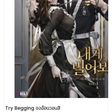
Try Begging จงอ้อนวอนสิ