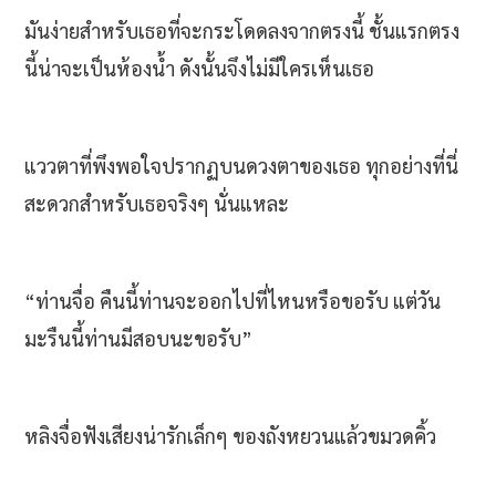
มันง่ายสำหรับเธอที่จะกระโดดลงจากตรงนี้ ชั้นแรกตรง
นี้น่าจะเป็นห้องน้ำ ดังนั้นจึงไม่มีใครเห็นเธอ
แววตาที่พึงพอใจปรากฏบนดวงตาของเธอ ทุกอย่างที่นี่
สะดวกสำหรับเธอจริงๆ นั่นแหละ
“ท่านจื่อ คืนนี้ท่านจะออกไปที่ไหนหรือขอรับ แต่วัน
มะรืนนี้ท่านมีสอบนะขอรับ”
หลิงจื่อฟังเสียงน่ารักเล็กๆ ของถังหยวนแล้วขมวดคิ้ว