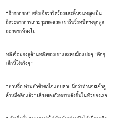
“อ๊ากกกกก!” หลิงเซียวกรีดร้องและดิ้นจนหลุดเป็น
อิสระจากการเกาะกุมของเธอ เขารีบวิ่งหนีหางจุกตูด
ออกจากห้องไป
หลิงจื่อมองดูด้านหลังของเขาและตบมือแปะๆ “คิกๆ
เด็กนี่โง่จริงๆ”
“ท่านจื่อ ท่านทำข้าตกใจแทบตาย นึกว่าท่านจะเข้าสู่
ด้านมืดอีกแล้ว” เสียงของถังหยวนดังขึ้นในหัวของเธอ