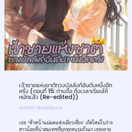
เจ้าชายแห่งชาติทวงบัลลังก์อันดับหนึ่งอีก
ครั้ง (ตอนที่ 15: ท่านจื่อ ถึงเวลาเรียนให้
หนักแล้ว (Re-edited))
Author: BuaElla แปล
เธอ ‘หัวหน้าแม่มดแห่งเมียวเจี่ยง’ เกิดใหม่ในร่าง
สาวน้อยที่น่าสมเพชที่ถูกทุกคนรุมรังแก เธอกลาย