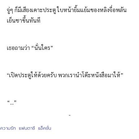
จู่ๆ ก็มีเสียงเคาะประตู ใบหน้ายิ้มแย้มของหลิงจื่อพลัน
เย็นชาขึ้นทันที
เธอถามว่า “นั่นใคร”
"เปิดประตูให้ด้วยครับ พวกเรานำโต๊ะหนังสือมาให้”
“…”
-
ความรัก
แฟนตาซี
แอ็คชั่น