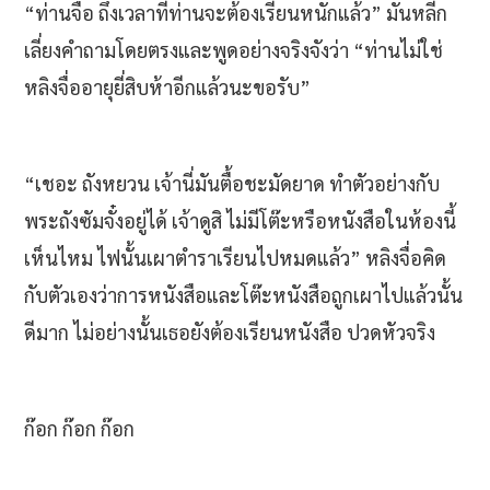
“ท่านจื่อ ถึงเวลาที่ท่านจะต้องเรียนหนักแล้ว” มันหลีก
เลี่ยงคำถามโดยตรงและพูดอย่างจริงจังว่า “ท่านไม่ใช่
หลิงจื่ออายุยี่สิบห้าอีกแล้วนะขอรับ”
“เชอะ ถังหยวน เจ้านี่มันตื้อชะมัดยาด ทำตัวอย่างกับ
พระถังซัมจั๋งอยู่ได้ เจ้าดูสิ ไม่มีโต๊ะหรือหนังสือในห้องนี้
เห็นไหม ไฟนั้นเผาตำราเรียนไปหมดแล้ว” หลิงจื่อคิด
กับตัวเองว่าการหนังสือและโต๊ะหนังสือถูกเผาไปแล้วนั้น
ดีมาก ไม่อย่างนั้นเธอยังต้องเรียนหนังสือ ปวดหัวจริง
ก๊อก ก๊อก ก๊อก