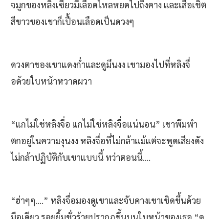
จมูกของหลิงเซียวมีเลือดไหลหยดไปถึงคาง และเสื้อเชิ้ต
สีขาวของเขาก็เปื้อนเลือดเป็นดวงๆ
ดวงตาของเขาแดงก่ำและดูมึนงง เขามองไปที่หลิงจื่
อด้วยใบหน้าหวาดผวา
“แกไม่ใช่หลิงจื่อ แกไม่ใช่หลิงจื่อแน่นอน” เขาพึมพำ
ตกอยู่ในความงุนงง หลิงจื่อที่ไม่กล้าแม้แต่จะพูดเสียงดัง
ไม่กล้าปฏิบัติกับเขาแบบนี้ ทว่าตอนนี้....
“ฮ่าๆๆ....” หลิงจื่อมองดูเขาและจับคางเขาเชิดขึ้นด้วย
มือเดียว รอยยิ้มชั่วร้ายปรากฏขึ้นบนใบหน้าของเธอ “ดู