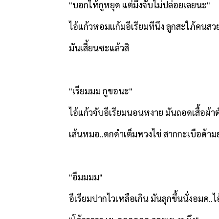
"
บอกให้กูหยุด แต่มึงจับไม่ปล่อยเลยนะ"
ไอ้แก้วหอมแก้มอีเรียมทีนึง ลูกสะใภ้คนสวย
มันเสี้ยนซะแล้วสิ
"
เรียมมม กูขอนะ"
ไอ้แก้วจับอีเรียมนอนหงาย มันถอดเสื้อผ้า
เส้นหมอ..ดกดำเต็มพวงไข่ สากกะเบือด้ามยา
"
อืมมมม"
อีเรียมปากไวเหลือเกิน มันลุกขึ้นนั่งอมค..ไ