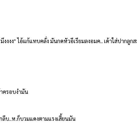
มึงงงง" ไอ้แก้แทบคลั่ง มันกดหัวอีเรียมลงอมค.. เด้าใส่ปากลูกสะใภ
เข้าครอบงำมัน
 กลีบ..ห.ก็บวมแดงตามแรงเสี้ยนมัน