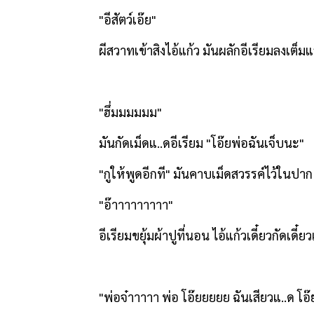
"
อีสัตว์เอ๊ย"
ผีสวาทเข้าสิงไอ้แก้ว มันผลักอีเรียมลงเต็
"
ฮึ่มมมมมม"
มันกัดเม็ดแ..ดอีเรียม "โอ๊ยพ่อฉันเจ็บนะ"
"
กูให้พูดอีกที" มันคาบเม็ดสวรรค์ไว้ในปา
"
อ๊าาาาาาาาา"
อีเรียมขยุ้มผ้าปูที่นอน ไอ้แก้วเดี๋ยวกัดเด
"
พ่อจ๋าาาาา พ่อ โอ๊ยยยยย ฉันเสียวแ..ด โอ