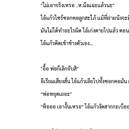
"
ไม่เอาจริงเหรอ ..ห.มึงแฉะแล้วนะ"
ไอ้แก้วไซร้ซอกคอลูกสะใภ้ แม้ที่ฝาผนังจะมี
มันไม่ได้ทำอะไรผิด ไอ้เก่งตายไปแล้ว ตอนนี
ไอ้แก้วคิดเข้าข้างตัวเอง...
"
อื้อ พ่อก็เลิกจับสิ"
อีเรียมเสียงสั่น ไอ้แก้วเลียไปทั้งซอกคอมัน
"
พ่อหยุดเถอะ"
"
หือออ เอางั้นเหรอ" ไอ้แก้วงัดสากกะเบือออ