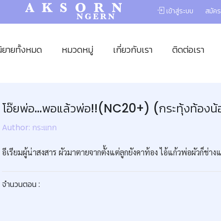
เข้าสู่ระบบ
สมัคร
นิยายทั้งหมด
หมวดหมู่
เกี่ยวกับเรา
ติดต่อเรา
โอ๊ยพ่อ...พอแล้วพ่อ!!(NC20+) (กระทุ้งท้อง
Author: กระแทก
อีเรียมผู้น่าสงสาร ผัวมาตายจากตั้งแต่ลูกยังคาท้อง ไอ้แก้วพ่อผัวก็ช่าง
จำนวนตอน :