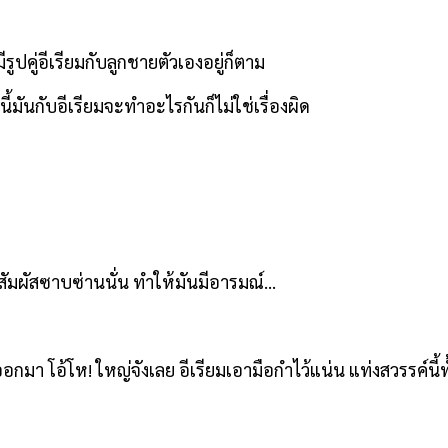
รูปคู่อีเรียมกับลูกชายตัวเองอยู่ก็ตาม
้มันกับอีเรียมจะทำอะไรกันก็ไม่ใช่เรื่องผิด
 สัมผัสซาบซ่านนั่น ทำให้มันมีอารมณ์...
กมา โอ้โห! ใหญ่จังเลย อีเรียมเอามือกำไว้แน่น แท่งสวรรค์นี้ทั