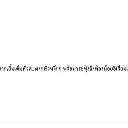
ากเยิ้มเต็มหัวค.. ผงกหัวหงึกๆ พร้อมกระทุ้งถึงท้องน้อยอีเรียม