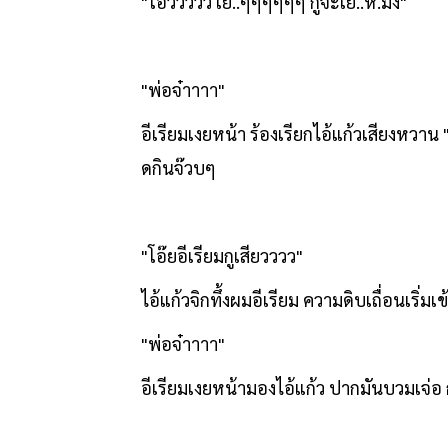
"
โอ้ววววว เย..ๆๆๆๆๆๆ กูจะเย..ห.มึง"
"
พ่อจ๋าาาา"
อีเรียมเงยหน้า ร้องเรียกไอ้แก้วเสียงหวาน "
ดกินจ๊วบๆ
"
โอ๊ยอีเรียมกูเสียวววว"
ไอ้แก้วจิกทึ้งผมอีเรียม ความดิบเถื่อนเริ่ม
"
พ่อจ๋าาาา"
อีเรียมเงยหน้ามองไอ้แก้ว ปากมันบวมเจ่อ