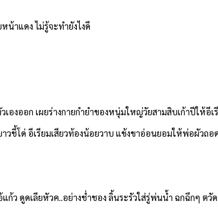
หน้าแดง ไม่รู้จะทำยังไงดี
ตัวเองออก เผยร่างกายกำยำของหนุ่มใหญ่วัยสามสิบเก้าปีให้อีเรี
วชี้โด่ อีเรียมเสียวท้องน้อยวาบ แข้งขาอ่อนยอมให้พ่อผัวถอดเ
อ้แก้ว ดูดเลียหัวค..อย่างช่ำชอง ลิ้นระรัวใส่รู่พ่นน้ำ ฉกฉึกๆ ต