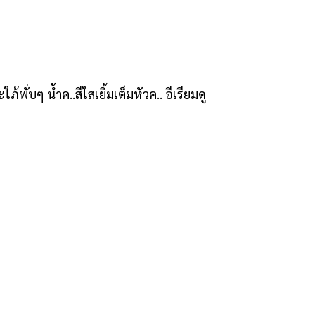
้พั่บๆ น้ำค..สีใสเยิ้มเต็มหัวค.. อีเรียมดู