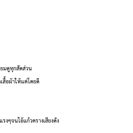
ยมดูทุกสัดส่วน
สื้อผ้าให้แต่โดยดี
วัดแรงๆจนไอ้แก้วครางเสียงดัง