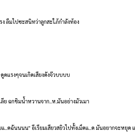
มแรง ลืมไปซะสนิทว่าลูกสะใภ้กำลังท้อง
ก ดูดแรงๆจนเกิดเสียงดังจ๊วบบบบ
ี๋ยวเลีย ฉกชิมน้ำหวานจาก..ห.มันอย่างมัวเมา
๊ยแ..ดฉันนนน" อีเรียมเสียวสยิวไปทั้งเม็ดแ..ด มันอยากจะหยุด แ