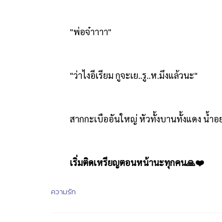
"
พ่อจ๋าาาา"
"
ว่าไงอีเรียม กูจะเย..รู..ห.มึงแล้วนะ"
สากกะเบืออันใหญ่ หัวทั้งบานทั้งแดง น้ำอย
เริ่มติดเหรียญตอนหน้านะทุกคน
🙏
❤
ความรัก