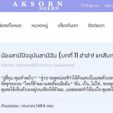
เข้าสู่ระบบ
สมัคร
นิยายทั้งหมด
หมวดหมู่
เกี่ยวกับเรา
ติดต่อเรา
น้องสามีปัจจุบันสามีฉัน (บทที่ 11 ฮ่าฮ่า! แกสื
Author: Mynovel20 แปลโดย Queenbee
“ลู่ลี่จุน! คุณทำอะไร?” “ชู่วว! ขอดูหน่อยซิว่าไอ้ตัวแสบนั่นแตะตั
ทัดหูของเธอ “ใครก็ห้ามมาแตะต้องเมียฉัน” "ฉัน..เป็น..ไม่ใช่...ของคุณ...
คุณจะได้เห็นตัวเองอยู่บนเตียงใต้ตัวผม...และผมจะทำให้แน่ใจ คุณจะไม
จำนวนตอน : ประมาณ 1484 ตอน