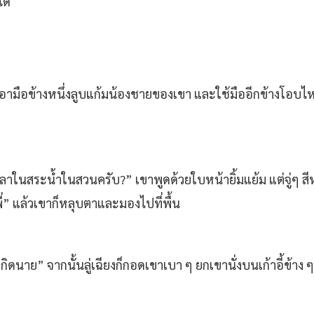
ได้
ลางเอามือข้างหนึ่งลูบแก้มน้องชายของเขา และใช้มืออีกข้างโอบไ
รปลาในสระน้ำในสวนครับ?” เขาพูดด้วยใบหน้ายิ้มแย้ม แต่จู่ๆ 
ี่” แล้วเขาก็หลุบตาและมองไปที่พื้น
วันเกิดนาย” จากนั้นลู่เฉียงก็กอดเขาเบา ๆ ยกเขานั่งบนเก้าอี้ข