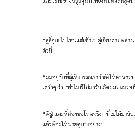
และวิธีที่เขาจับลู่ลี่จุน ก็เพียงพอที่จะพิสูจน์
“ลู่ลี่จุน! ไปไหนแต่เช้า?” ลู่เฉียงถามพ
ตัวนี้
“ผมอยู่กับพี่ลู่เฟิง พวกเรากำลังให้อาหา
เศร้าๆ ว่า “ทำไมพี่ไม่มาวันเกิดผม? ผมรอพ
“พี่รู้! และพี่ต้องขอโทษจริงๆ ที่ไม่ได้มา
แล้วพี่จะให้นายดูบางอย่าง"