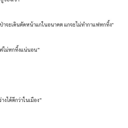
่อแมวป่าจะเดินตัดหน้าแกในอนาคต แกจะไม่ทำกาแฟหกทิ้ง"
กาแฟไม่หกทิ้งแน่นอน”
่างได้ดีกว่าในเมือง”