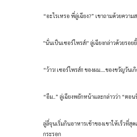
“อะไรเหรอ พี่ลู่เฉียง?” เขาถามด้วยควา
"นั่นเป็นเซอร์ไพรส์!" ลู่เฉียงกล่าวด้วย
“ว้าว! เซอร์ไพรส์!! ของผม....ของขวัญวัน
“อืม..” ลู่เฉียงพยักหน้าและกล่าวว่า “ตอนน
ลู่ลี่จุนเริ่มกินอาหารเช้าของเขาให้เร็วที่
กระรอก