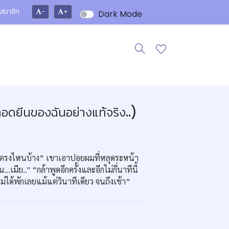
สมาชิก
-
+
Dark Mode
บทอดยีนของฉันอย่างแท้จริง..)
วเธอตรงไหนบ้าง” เขาเอาปอยผมที่หลุดระหน้า
เมีย.." “กล้าพูดอีกครั้งและอีกไม่กี่นาทีนี้
่ได้พักเลยแม้แต่วินาทีเดียว จนถึงเช้า”