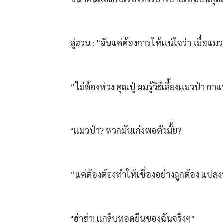
ลู่ฮวน : "ฉันแค่ต้องการให้แน่ใจว่า เมื
“ไม่ต้องห่วง คุณปู่ ผมรู้วิธีเลี้ยงแมวป่า 
"แมวป่า? พวกมันเก่งพอตัวมั้ย?
“แค่ต้องต้องทำให้เชื่องอย่างถูกต้อง แปลงร
"ฮ่าฮ่า! แกสืบทอดยีนของฉันจริงๆ"