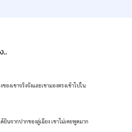
ง..
" เสียงของเขาจริงจังและเขามองตรงเข้าไปใน
ได้ยินจากปากของลู่เฉียง เขาไม่เคยพูดมาก