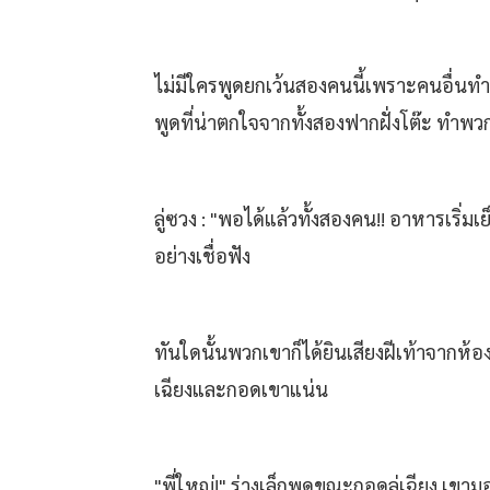
ไม่มีใครพูดยกเว้นสองคนนี้เพราะคนอื่นทำ
พูดที่น่าตกใจจากทั้งสองฟากฝั่งโต๊ะ ทำพ
ลู่ซวง : "พอได้แล้วทั้งสองคน!! อาหารเริ่ม
อย่างเชื่อฟัง
ทันใดนั้นพวกเขาก็ได้ยินเสียงฝีเท้าจากห้อ
เฉียงและกอดเขาแน่น
"พี่ใหญ่!" ร่างเล็กพูดขณะกอดลู่เฉียง เข