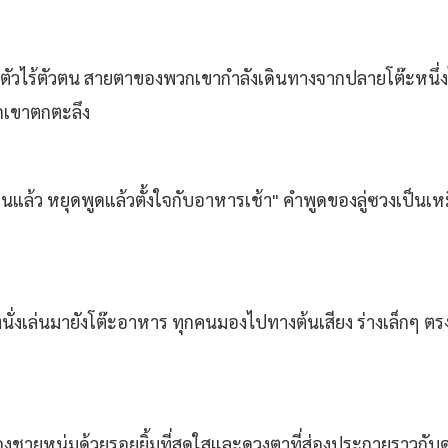
ตัวไร้ตัวตน สายตาของพวกเขากำลังเดินทางจากปลายโต๊ะหนึ่งไป
วกเขาตกตะลึง
เย็นแล้ว หยุดพูดแล้วตั้งใจกับอาหารเช้า" คำพูดของลู่ซวงเป็นเหม
งนั่งเล่นมายังโต๊ะอาหาร ทุกคนมองไปทางต้นเสียง ร่างเล็กๆ ตรง
ามองชายหนุ่มด้วยรอยยิ้มที่สดใสและดวงตาที่ส่องประกายราวกับ